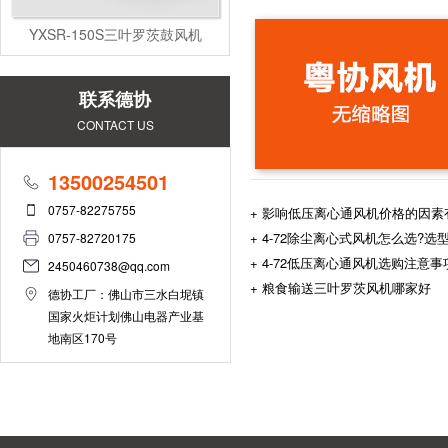
YXSR-150S三叶罗茨鼓风机
联系德协
CONTACT US
13500254501
影响低压离心通风机价格的因
0757-82275755
+
影响低压离心通风机价格的因素
+
4-72除尘离心式风机怎么选?选
0757-82720175
+
4-72低压离心通风机选购注意事
2450460738@qq.com
+
粮食输送三叶罗茨风机哪家好
德协工厂：佛山市三水白坭镇
国家火炬计划佛山电器产业基
地南区170号