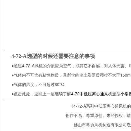
4-72-A选型的时候还需要注意的事项
●通过4-72-A风机的介质应为空气，或其它不自燃、对人体无害
●气体内不可含有粘性物质，且所含的尘土及硬质颗粒不大于150mg
●气体的温度，不可超过80°C
●点击此处，返回上一层继续了解
4-72中低压离心通风机选型小常
《4-72-A系列中低压离心通风机
创作不易，尊重原创。未经授权，请
佛山市粤协风机制造有限公司敬