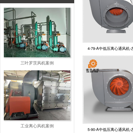
4-79-A中低压离心通风机-
三叶罗茨风机案例
工业离心风机案例
5-90-A中低压离心通风机-