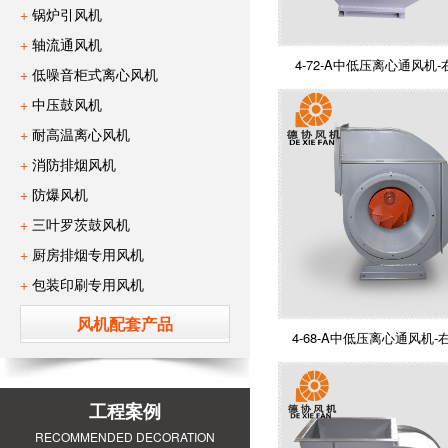
+
锅炉引风机
+
轴流通风机
4-72-A中低压离心通风机-
+
低噪音柜式离心风机
+
中压鼓风机
+
耐高温离心风机
+
消防排烟风机
+
防爆风机
+
三叶罗茨鼓风机
+
厨房排烟专用风机
+
包装印刷专用风机
风机配套产品
4-68-A中低压离心通风机-右
工程案例
RECOMMENDED DECORATION