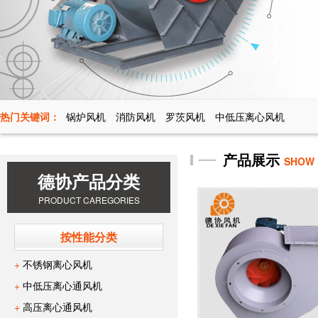
热门关键词：
锅炉风机
消防风机
罗茨风机
中低压离心风机
产品展示
SHOW
德协产品分类
PRODUCT CAREGORIES
按性能分类
+
不锈钢离心风机
+
中低压离心通风机
+
高压离心通风机