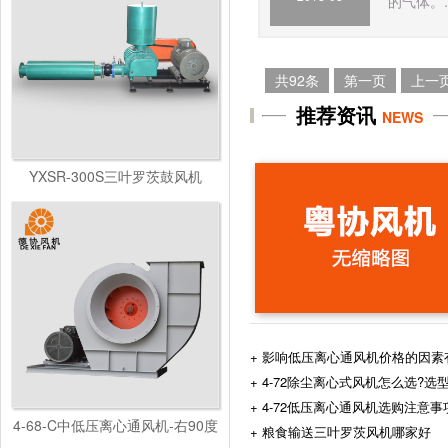
的气体。..
共92条
第一页
上一
推荐资讯
NEWS
YXSR-300S三叶罗茨鼓风机
影响低压离心通风机价格的因
+
影响低压离心通风机价格的因素
+
4-72除尘离心式风机怎么选?选
+
4-72低压离心通风机选购注意事
4-68-C中低压离心通风机-右90度
+
粮食输送三叶罗茨风机哪家好