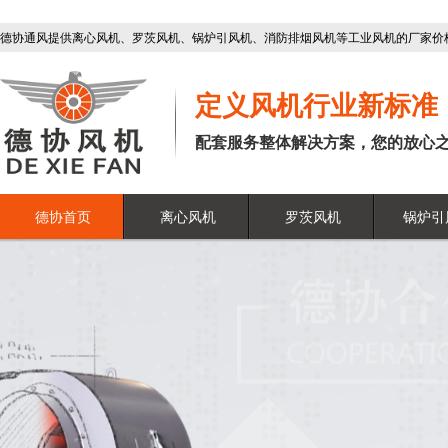
德协通风提供离心风机、罗茨风机、锅炉引风机、消防排烟风机等工业风机的厂家价
定义风机行业新标准
配套服务整体解决方案，您的放心
德协首页
离心风机
罗茨风机
锅炉引