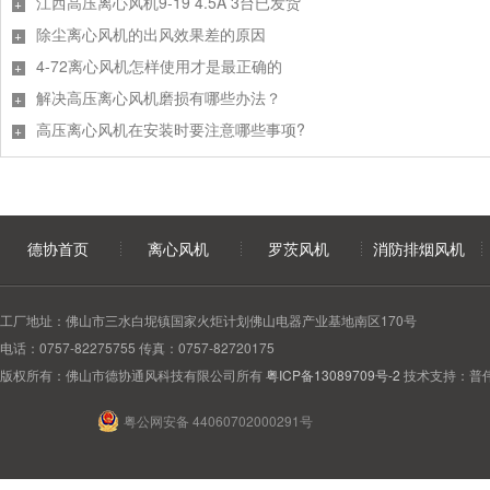
江西高压离心风机9-19 4.5A 3台已发货
除尘离心风机的出风效果差的原因
4-72离心风机怎样使用才是最正确的
解决高压离心风机磨损有哪些办法？
高压离心风机在安装时要注意哪些事项?
德协首页
离心风机
罗茨风机
消防排烟风机
工厂地址：佛山市三水白坭镇国家火炬计划佛山电器产业基地南区170号
电话：0757-82275755 传真：0757-82720175
版权所有：佛山市德协通风科技有限公司所有
粤ICP备13089709号-2
技术支持：普
粤公网安备 44060702000291号