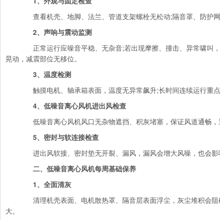
1、外观与固定检查
查看机壳、地脚、法兰、管道支架螺栓无松动;隔音罩、防护网
2、声响与震动监测
正常运行应噪音平稳、无杂音;若出现摩擦、撞击、异常啸叫，
晃动，减震部位无移位。
3、温度检测
触摸电机、轴承箱表面，温度无异常飙升;长时间连续运行重点
4、低噪音离心风机进出风检查
低噪音离心风机风口无杂物遮挡、积灰堵塞，保证风道通畅，
5、密封与软连接检查
进出风软接、密封垫无开裂、漏风，漏风会增大风噪，也会影
二、低噪音离心风机每周基础保养
1、全面清灰
清理机壳表面、电机散热罩、隔音层表面浮尘，灰尘堆积会阻
大。