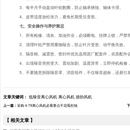
3、每半月手动盘动叶轮数圈，防止轴承锈蚀、轴体卡滞。
4、皮带适度放松张力，避免长期受压变形。
七、安全操作与养护禁忌
1、所有检修、清灰、加油作业，必须断电、挂牌上锁，严禁
2、清理叶轮严禁用重物敲击，防止叶片变形、动平衡失效。
3、隔音棉、减震垫、密封件优先选用原厂配套件，劣质配件会
4、出现噪音突然变大、震动加剧、温度异常，立即停机检修
5、不要随意拆除隔音罩、消音组件，不仅噪音超标，还易引
文章关键词：
低噪音离心风机
离心风机
德协风机
上一篇：
采购 4-79离心风机必看要点不花冤枉钱
【 相关文章 】