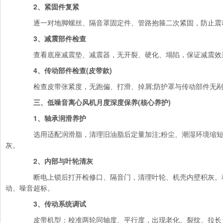
2、紧固件复紧
逐一对地脚螺丝、隔音罩固定件、管路抱箍二次紧固，防止震
3、减震部件检查
查看底座减震垫、减震器，无开裂、硬化、塌陷，保证减震效
4、传动部件检查(皮带款)
检查皮带张紧度，无跑偏、打滑、掉屑;防护罩与传动部件无剐
三、低噪音离心风机月度深度保养(核心养护)
1、轴承润滑养护
选用适配润滑脂，清理旧油脂后定量加注;粉尘、潮湿环境缩短
灰。
2、内部与叶轮清灰
断电上锁后打开检修口、隔音门，清理叶轮、机壳内壁积灰。
动、噪音超标。
3、传动系统调试
皮带机型：校准两轮同轴度、平行度，出现老化、裂纹、拉长