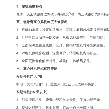
5、整机除锈补漆
壳体、支架锈蚀部位除锈，补涂防护漆，防止锈蚀扩大影响结
五、低噪音离心风机年度大修保养
1、拆解轴承箱，检查轴承磨损、间隙，磨损超标直接更换同
2、叶轮拆卸后做动平衡校正，从根源解决震动、异响问题。
3、全面检测主轴直线度，变形、磨损严重及时修复或更换。
4、对电机做绝缘检测、深度养护，清理电机内部积尘。
5、全面更换老化的密封件、减震件、传动易损件。
六、离心风机停机状态养护
短期停机(7 天内)
断电，关闭风口阀门，遮盖风口防尘，无需额外拆解。
长期停机(15 天以上)
1、彻底清理机身、管道内部积灰与杂物，保持内部干燥。
2、整机做好防尘、防雨遮盖，存放于通风干燥区域。